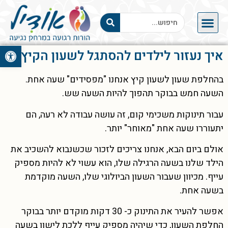
פתח סרגל 
איך נעזור לילדים להסתגל לשעון הקיץ
בהחלפת שעון לשעון קיץ אנחנו "מפסידים" שעה אחת.
השעה חמש בבוקר תהפוך להיות השעה שש.
עבור תינוקות משכימי קום, זה עושה עבודה לא רעה, הם
יתעוררו שעה אחת "מאוחר" יותר.
אולם ביום הבא, אנחנו צריכים לזכור שכשנבוא להשכיב את
הילד שלנו בשעה הרגילה שלו, הוא עשוי לא להיות מספיק
עייף. מכיוון שעבור השעון הביולוגי שלו, השעה מוקדמת
בשעה אחת.
אפשר להעיר את התינוק כ- 30 דקות מוקדם יותר בבוקר
החלפת השעון, כדי שיהיה מספיק עייף ללכת לישון בשעה