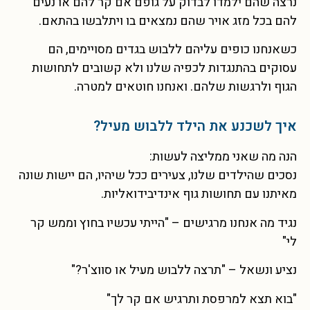
נרצה שהם ילמדו לבדוק על גופם אם קר להם או נעים
להם בכל מזג אויר שהם נמצאים בו ויתלבשו בהתאם.
כשאנחנו כופים עליהם ללבוש בגדים מסויימים, הם
עסוקים בהתנגדות לכפיה שלנו ולא קשובים לתחושות
הגוף ולרגשות שלהם. ואנחנו חוטאים למטרה.
איך לשכנע את הילד ללבוש מעיל?
הנה מה שאני ממליצה לעשות:
נסכים שהילדים שלנו, צעירים ככל שיהיו, הם יישות שונה
מאיתנו עם תחושות גוף אינדיבידואליות.
נגיד מה אנחנו מרגישים – "הייתי עכשיו בחוץ וממש קר
לי"
נציע ונשאל – "תרצה ללבוש מעיל או סווצ'ר?
"
"בוא תצא למרפסת ותרגיש אם קר לך"