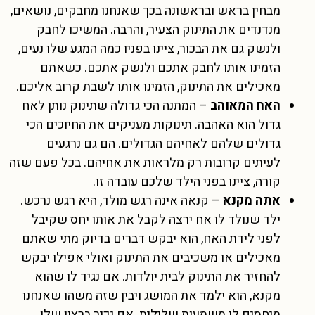
מבחין בראש ובראשונה בכך שאנחנו מחבקים, נושאים,
מנדנדים את התינוק הצעיר, והרבה. המשיכו לחבק
ולנשק גם את הבכור, ציינו בפניו כמה המגע שלו נעים,
הזמינו אותו לחבק אתכם ולנשק אתכם. כשאתם
מאכילים את התינוק, הזמינו אותו לשבת קרוב אליכם.
האח המאוהב
– המתנה הכי גדולה שתינוק נותן לאח
גדול הוא האהבה. תינוקות מעניקים את החיוכים הכי
גדולים שלהם לאחיהם הגדולים. הם גם נרגעים
לעיתים קרובות רק מלראות את אחיהם. בכל פעם שזה
קורה, ציינו בפני הילד שלכם עובדה זו.
אתה מקנא
– קנאה אינה רגש מולד, היא רגש נרכש.
ילד שנולד לו אח ירצה לקבל את אותו יחס שקיבל
לפני לידת האח, הוא יבקש דברים בדיוק מתי שאתם
מאכילים או משכיבים את התינוק ואולי אפילו יבקש
להחזיר את התינוק לבית יולדות. אם נגיד לו שהוא
מקנא, הוא ילמד את המושג ויבין שזה משהו שאנחנו
מיחסים לו משמעות שלילית. אם נכיר ברצון שלו