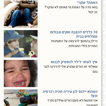
האמת? שקר!
בואו נודה על האמת:מי מאתנו לא שיקר?
זה יכול
10 כללים להצבת חוקים וגבולות
מוצלחים בבית
הי לך,בהמשך להרצאה על החשיבות
הסדרת כללי התנהלות
איך לעזור לילד להפסיק לבכות
שאלתי זוג הורים שהגיע אלי להדרכה לגבי
בנם
כשהוא ייכנס לגן עיריה תהיה רגרסיה
נכון?
אני פוגשת לא פעם הורים שילדם נפרד
לאחרונה