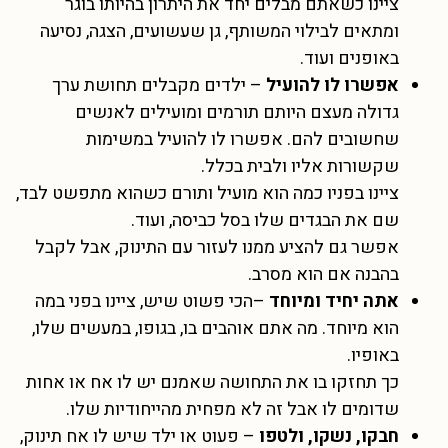
ציינו כשאתם מבלים יחד את היתרון בהיותו בוגר
ומתאים לבילוי המשותף, גן שעשועים, הצגה, נסיעה
באופנים ועוד.
אפשרו לו להועיל
– ילדים מקבלים תחושת ערך
גדולה מעצם היותם תורמים ומועילים לאנשים
שחשובים להם. אפשרו לו להועיל במשימות
שקשורות אליו ולבית בכלל.
ציינו בפניו כמה הוא מועיל ותורם כשהוא מתפשט לבד,
שם את הבגדים שלו בסל כביסה, ועוד.
אפשר גם להציע ממנו לעזור עם התינוק, אבל לקבל
בהבנה אם הוא מסרב.
אתה יחיד ומיוחד
–הכי פשוט שיש, ציינו בפני במה
הוא מיוחד. מה אתם אוהבים בו, בגופו, במעשים שלו,
באופיו.
כך תחזקו בו את התחושה שאמנם יש לו אח או אחות
שדומים לו אבל זה לא מפחית מהייחודיות שלו.
חבקו, נשקו, ולטפו
– פעוט או ילד שיש לו אח תינוק,