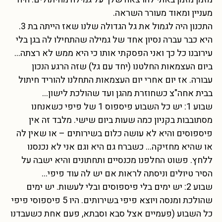
מעניין ומאוד מעורר השראה.
התכנון היה לגמול את גל הגדולה שלנו שאז הייתה בת 3.
היא כבר עברה נסיון אחד של גמילה שהתחילו לה בגן בלי
עירובנו כל כך ואני הפסקתי אותו כי היא ממש לא רצתה…
ביום העצמאות החלטנו (יחד עם גל) שזה הרגע הנכון
עבורה. אז יום אחרי יום העצמאות התחלנו להוריד חיתול
בבית אחה"צ כשחוזרת מהגן ועד שהולכת לישון…
שבוע 1: יש כל השבוע פיספוס 1 של פיפי כשאנחנו
מסתובבות בקניון כמה שעות ביום שישי. מלבד זה אין
פיספוסים והיא לא עושה כלום בשירותים – או שאין לה
או שהיא מחזיקה… כשברח גם היא וגם אני לא נכנסנו
ללחץ. פשוט החלפנו מכנסיים ותחתונים והיא ישבה על
הסיר טיולים וניסתה לראות אם יש לה עוד פיפי…
שבוע 2: יש ימים בלי פיספוסים ובלי לעשות. יש ימים
שהולכת ומנסה ויוצא פיפי בשירותים. היו 5 פיספוסי פיפי
כל השבוע (פעמיים אצל סבא וסבתא, פעם אחת כשעבדנו