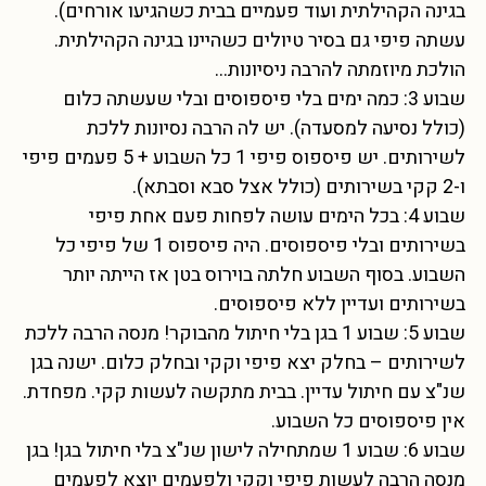
בגינה הקהילתית ועוד פעמיים בבית כשהגיעו אורחים).
עשתה פיפי גם בסיר טיולים כשהיינו בגינה הקהילתית.
הולכת מיוזמתה להרבה ניסיונות…
שבוע 3: כמה ימים בלי פיספוסים ובלי שעשתה כלום
(כולל נסיעה למסעדה). יש לה הרבה נסיונות ללכת
לשירותים. יש פיספוס פיפי 1 כל השבוע + 5 פעמים פיפי
ו-2 קקי בשירותים (כולל אצל סבא וסבתא).
שבוע 4: בכל הימים עושה לפחות פעם אחת פיפי
בשירותים ובלי פיספוסים. היה פיספוס 1 של פיפי כל
השבוע. בסוף השבוע חלתה בוירוס בטן אז הייתה יותר
בשירותים ועדיין ללא פיספוסים.
שבוע 5: שבוע 1 בגן בלי חיתול מהבוקר! מנסה הרבה ללכת
לשירותים – בחלק יצא פיפי וקקי ובחלק כלום. ישנה בגן
שנ"צ עם חיתול עדיין. בבית מתקשה לעשות קקי. מפחדת.
אין פיספוסים כל השבוע.
שבוע 6: שבוע 1 שמתחילה לישון שנ"צ בלי חיתול בגן! בגן
מנסה הרבה לעשות פיפי וקקי ולפעמים יוצא לפעמים