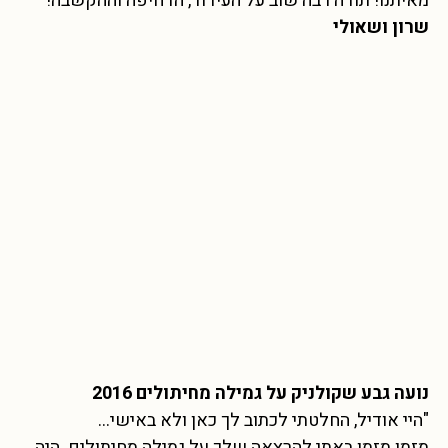
מאיתנו! תודה רבה שוב על העידוד, הדחיפה וההקשבה!
שרון ושאולי
נועה גבע שקולניק על גמילה מחיתולים 2016
"היי אודיל, החלטתי לכתוב לך כאן ולא באישי…
מזמן מזמן באתי להרצאה שלך על גמילה מחיתולים. היה