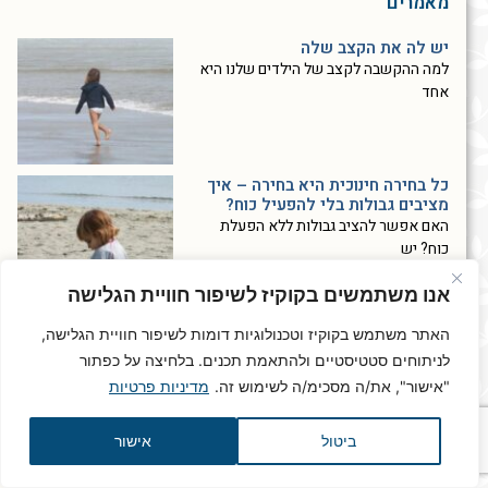
מאמרים
יש לה את הקצב שלה
למה ההקשבה לקצב של הילדים שלנו היא
אחד
כל בחירה חינוכית היא בחירה – איך
מציבים גבולות בלי להפעיל כוח?
האם אפשר להציב גבולות ללא הפעלת
כוח? יש
אנו משתמשים בקוקיז לשיפור חוויית הגלישה
רגרסיה בגמילה מחיתולים ובשינה
האתר משתמש בקוקיז וטכנולוגיות דומות לשיפור חוויית הגלישה,
בזמן מלחמה
לניתוחים סטטיסטיים ולהתאמת תכנים. בלחיצה על כפתור
רגרסיה בגמילה מחיתולים, פחדים וקשיי
שינה אצל ילדים
"אישור", את/ה מסכימ/ה לשימוש זה.
מדיניות פרטיות
ביטול
אישור
בלי לשים לב – כך אנחנו מחבלים
ביכולת של הילדים לשמור על עצמם