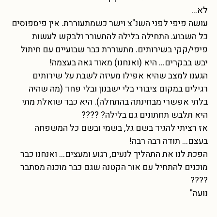
לא…
עושה פיפי לפני השנ"צ וישר כשמתעוררת. אין פיספוסים
כל השבוע. התחילה בלילה להתעורר ולבקש לעשות
פיפי/קקי בשירותים. מתעוררת כבר שבועיים עם חיתול
יבש בבקרים… היא (ואנחנו) מאוד גאה בעצמה!
הגענו למצב שהיא אפילו מעיזה לשבת על שירותים
רגילים במקום ציבורי בלי ישבנון ובלי פחד (מה שהיה
בלתי אפשרי מבחינתה בהתחלה). היא כבר שואלת מתי
היא תלבש תחתונים גם בלילה? ????
אז רציתי להגיד בשם גל, בשמי ובשם כל המשפחה
בעצם… תודה רבה רבה!
הפכת לנו את התהליך לנעים, רגוע ומעצים… ואנחנו כבר
מוכנים להתחיל עם אור הקטנה שגם כבר מוכנה מסתבר
????
נועה"