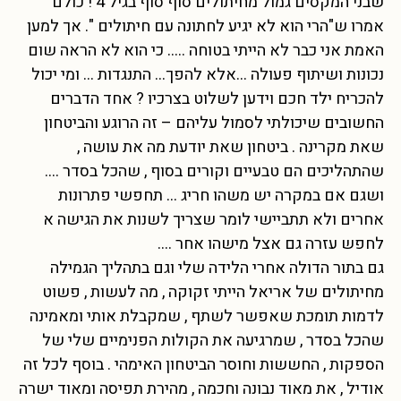
שבני המקסים גמול מחיתולים סוף סוף בגיל 4 ! כולם
אמרו ש"הרי הוא לא יגיע לחתונה עם חיתולים ". אך למען
האמת אני כבר לא הייתי בטוחה ….. כי הוא לא הראה שום
נכונות ושיתוף פעולה …אלא להפך… התנגדות … ומי יכול
להכריח ילד חכם וידען לשלוט בצרכיו ? אחד הדברים
החשובים שיכולתי לסמול עליהם – זה הרוגע והביטחון
שאת מקרינה . ביטחון שאת יודעת מה את עושה ,
שהתהליכים הם טבעיים וקורים בסוף , שהכל בסדר ….
ושגם אם במקרה יש משהו חריג … תחפשי פתרונות
אחרים ולא תתביישי לומר שצריך לשנות את הגישה א
לחפש עזרה גם אצל מישהו אחר ….
גם בתור הדולה אחרי הלידה שלי וגם בתהליך הגמילה
מחיתולים של אריאל הייתי זקוקה , מה לעשות , פשוט
לדמות תומכת שאפשר לשתף , שמקבלת אותי ומאמינה
שהכל בסדר , שמרגיעה את הקולות הפנימיים שלי של
הספקות , החששות וחוסר הביטחון האימהי . בוסף לכל זה
אודיל , את מאוד נבונה וחכמה , מהירת תפיסה ומאוד ישרה