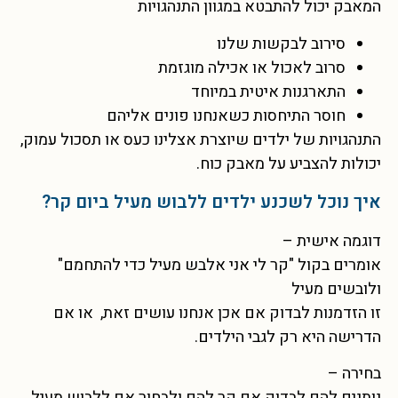
המאבק יכול להתבטא
במגוון התנהגויות
סירוב לבקשות שלנו
סרוב לאכול או אכילה מוגזמת
התארגנות איטית במיוחד
חוסר התיחסות כשאנחנו פונים אליהם
התנהגויות של ילדים שיוצרת אצלינו כעס או תסכול עמוק,
יכולות להצביע על מאבק כוח.
איך נוכל לשכנע ילדים ללבוש מעיל ביום קר?
דוגמה אישית –
אומרים בקול "קר לי אני אלבש מעיל כדי להתחמם"
ולובשים מעיל
זו הזדמנות לבדוק אם אכן אנחנו עושים זאת, או אם
הדרישה היא רק לגבי הילדים.
בחירה –
נותנים להם לבדוק אם קר להם ולבחור אם ללבוש מעיל.