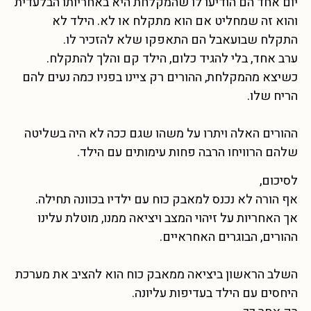
יום אחד הם הודיעו לו שהמקלחת היא באחריותו הבלעדית
והוא זה שמחליט אם הוא מתקלח או לא. הילד לא
התקלח שבועאבל הם התאפקו שלא להזכיר לו.
ערב אחד, בלי להגיד כלום, הילד קם והלך להתקלח.
כשיצא מהמקלחת, ההורים רק ציינו בפניו כמה נעים להם
הריח שלו.
ההורים האלה ויתרו על משהו שגם ככה לא היה בשליטה
שלהם הרוויחו הרבה פחות עימותים עם הילד.
לסיכום,
אף הורה לא נכנס למאבק כוח עם ילדיו בכוונה תחילה.
אך האחריות על זיהוי המצב ויציאה ממנו, מוטלת עלינו
ההורים, הבוגרים האחראיים.
השלב הראשון ביציאה ממאבק כוח הוא להציב את מערכת
היחסים עם הילד בעדיפות עליונה.