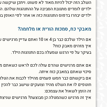
השלב הזה יכול להיות מאוד לא פשוט. ויתכן שיקשה ע
ילדים לומדים מתגובת הסביבה על ההתנהגות שלהם. הם
ילדים יבחרו בדפוס התנהגות כזה או אחר לפי האופן בו
מאבקי כח, סמכות הורית או מלחמה?
אם הילד שלכם כבר בן 4 או 10 ואתם עדיין מרגישים שאתם כל היום רבים אתו, יכול להיות שאתם במאבק כוח אתו.
איך מזהים מאבק כוח?
בעיקר על פי הרגש שמעלה בכם התנהגות הילד.
אם אתם מרגישים שהדם עולה לכם לראש כשאתם מבקש
סיכוי שאתם במאבק כוח איתה.
אם ביקשתם כבר חמש פעמים מהילד לכבות את הטלוויז
חוטפים לו את השלט מהיד וצועקים שישב כבר להכין ש
זה הזמן לשאול את עצמכם:
איך זה מרגיש כשהמטלה כן מבוצעת? מרגישים שניצח