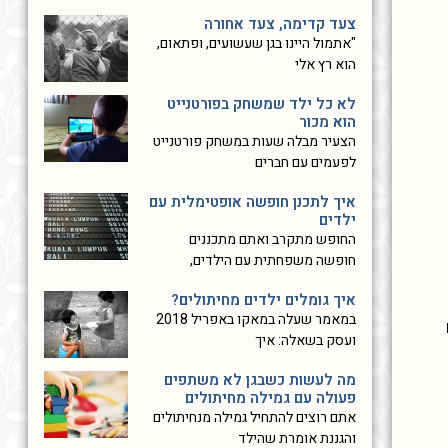
צעד קדימה, צעד אחורה
"אתמול היינו בגן שעשועים, ופתאום,
הוא רץ אלי
לא כל ילד שמשחק בפורטנייט
הוא מכור
הצעיר מבלה שעות במשחק פורטנייט
לפעמים עם חברים
איך לתכנן חופשה אופטימלית עם
ילדים
החופש מתקרב ואתם מתכננים
חופשה משפחתית עם הילדים,
איך גומלים ילדים מחיתולים?
במאמר שעלה במאקו באפריל 2018
ועסק בשאלה: איך
מה לעשות כשבגן לא משתפים
פעולה עם גמילה מחיתולים
אתם רוצים להתחיל גמילה מנחיתולים
והגננת אומרת שהילד