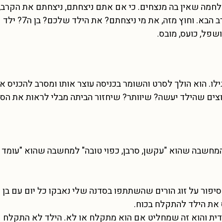
לחמה שאין בה מנצחים. כי אם אתם ניצחתם, ניצחתם את הקרב,
את המלחמה. תהיו בטוחים שהילד כבר מחפש את הקרב הבא. וחוץ מזה, את מי ניצחתם? את הילד שלכם? בן ה7? ילד
פל, כועס, מובס.
ת, קצת נמוך לגילו. הוא הולך לסרט והשומר בכניסה עוצר אותו ומסרב להכניס א
מוגבל למעל גיל 13. מה הייתם רוצים שהילד יעשה? שיוותר? שיחזור הביתה מבלי לראות את 
מחשבה שהוא "עקשן, סרבן, כפוי טובה" למחשבה שהוא "עומד 
דית והוא זה שמחליט אם הוא מתקלח או לא. הילד לא התקלח