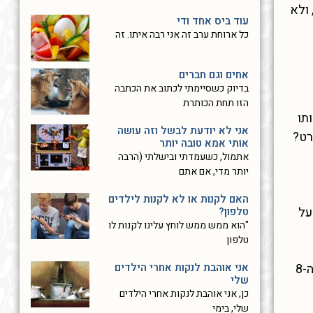
 ולא
עוד ביס אחד ודי
כל ארוחת ערב זה אני רבה איתו. זה
אחים וגם חברים
בדיוק כשסיימתי לכתוב את הכתבה
הזו תחת הכותרת
ותו
אני לא יודעת לבשל וזה עושה
הסרט?
אותי אמא טובה יותר
אתמול, כשעמדתי ובישלתי (הרבה
יותר מדי, אם אתם
האם לקנות או לא לקנות לילדים
על
טלפון?
"הוא ממש ממש לוחץ עלינו לקנות לו
טלפון
אני אוהבת לנקות אחרי הילדים
מנסיוני כמדריכת הורים בגישת אדלר אני יכולה לשתף סיפור על זוג הורים שהשתתפו בסדנה שלי נאבקו כל יום עם בן ה-8
שלי
כן, אני אוהבת לנקות אחרי הילדים
שלי, בימי