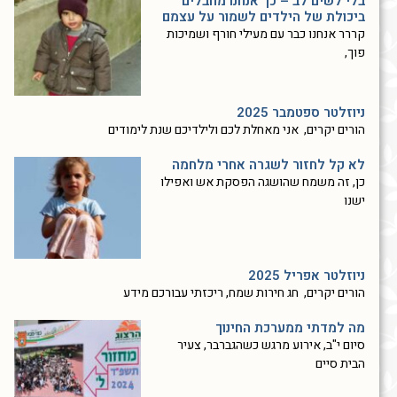
בלי לשים לב – כך אנחנו מחבלים
ביכולת של הילדים לשמור על עצמם
קררר אנחנו כבר עם מעילי חורף ושמיכות
פוך,
ניוזלטר ספטמבר 2025
הורים יקרים, אני מאחלת לכם ולילדיכם שנת לימודים
לא קל לחזור לשגרה אחרי מלחמה
כן, זה משמח שהושגה הפסקת אש ואפילו
ישנו
ניוזלטר אפריל 2025
הורים יקרים, חג חירות שמח, ריכזתי עבורכם מידע
מה למדתי ממערכת החינוך
סיום י"ב, אירוע מרגש כשהגברבר, צעיר
הבית סיים