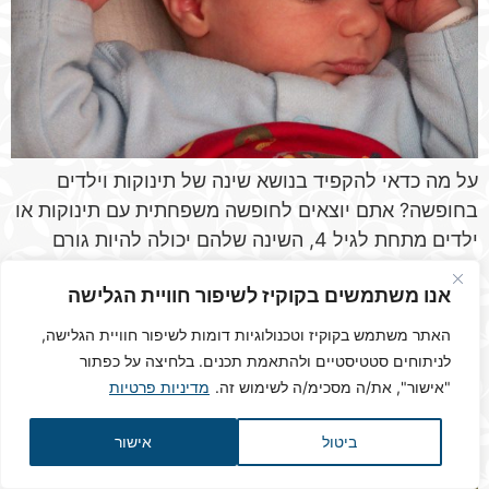
על מה כדאי להקפיד בנושא שינה של תינוקות וילדים
בחופשה? אתם יוצאים לחופשה משפחתית עם תינוקות או
ילדים מתחת לגיל 4, השינה שלהם יכולה להיות גורם
מכריע בהנאה של כולכם. בחופשה מחוץ לבית, הילדים
אנו משתמשים בקוקיז לשיפור חוויית הגלישה
ישנים בחדר ובמיטה שונים משלהם ושגרת היום גם היא
שונה מזו לה הם רגילים. וזה בהחלט עשוי להשפיע על
האתר משתמש בקוקיז וטכנולוגיות דומות לשיפור חוויית הגלישה,
איכות השינה […]
לניתוחים סטטיסטיים ולהתאמת תכנים. בלחיצה על כפתור
"אישור", את/ה מסכימ/ה לשימוש זה.
מדיניות פרטיות
איך ליצור אוירה טובה בחופשה משפחתית?
ביטול
אישור