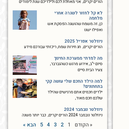
הורים יקרים, אני מאחלת לכם ולילדיכם שנת לימודים
לא קל לחזור לשגרה אחרי
מלחמה
כן, זה משמח שהושגה הפסקת אש
ואפילו ישנו
ניוזלטר אפריל 2025
הורים יקרים, חג חירות שמח, ריכזתי עבורכם מידע
מה למדתי ממערכת החינוך
סיום י"ב, אירוע מרגש כשהגברבר,
צעיר הבית סיים
למה הילד החכם שלי עושה קקי
בתחתונים?
ילדים חכמים אתם מרגישים שהילד
שלכם חכם מאוד,
ניוזלטר נובמבר 2024
ניוזלטר נובמבר 2024 הורים יקרים, כבר יותר משנה
« הקודם
1
2
3
4
5
הבא »