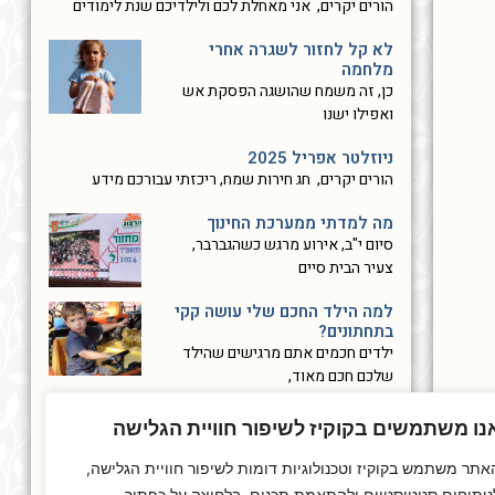
הורים יקרים, אני מאחלת לכם ולילדיכם שנת לימודים
לא קל לחזור לשגרה אחרי
מלחמה
כן, זה משמח שהושגה הפסקת אש
ואפילו ישנו
ניוזלטר אפריל 2025
הורים יקרים, חג חירות שמח, ריכזתי עבורכם מידע
מה למדתי ממערכת החינוך
סיום י"ב, אירוע מרגש כשהגברבר,
צעיר הבית סיים
למה הילד החכם שלי עושה קקי
בתחתונים?
ילדים חכמים אתם מרגישים שהילד
שלכם חכם מאוד,
ניוזלטר נובמבר 2024
נו משתמשים בקוקיז לשיפור חוויית הגלישה
ניוזלטר נובמבר 2024 הורים יקרים, כבר יותר משנה
אתר משתמש בקוקיז וטכנולוגיות דומות לשיפור חוויית הגלישה,
« הקודם
1
2
3
4
5
הבא »
ניתוחים סטטיסטיים ולהתאמת תכנים. בלחיצה על כפתור