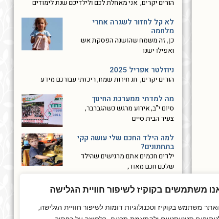
הורים יקרים, אני מאחלת לכם ולילדיכם שנת לימודים
לא קל לחזור לשגרה אחרי
מלחמה
כן, זה משמח שהושגה הפסקת אש
ואפילו ישנו
ניוזלטר אפריל 2025
הורים יקרים, חג חירות שמח, ריכזתי עבורכם מידע
מה למדתי ממערכת החינוך
סיום י"ב, אירוע מרגש כשהגברבר,
צעיר הבית סיים
למה הילד החכם שלי עושה קקי
בתחתונים?
ילדים חכמים אתם מרגישים שהילד
שלכם חכם מאוד,
ניוזלטר נובמבר 2024
נו משתמשים בקוקיז לשיפור חוויית הגלישה
ניוזלטר נובמבר 2024 הורים יקרים, כבר יותר משנה
אתר משתמש בקוקיז וטכנולוגיות דומות לשיפור חוויית הגלישה,
« הקודם
1
2
3
4
5
הבא »
ניתוחים סטטיסטיים ולהתאמת תכנים. בלחיצה על כפתור