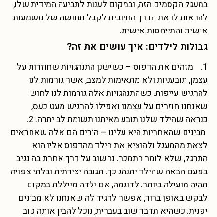
במעגל הקסמים הזה, ובמקום לענות לתביעה המידית שלו,
להראות לו את הדרך החיובית לקבל תחושה של משמעות
אישית והתייחסות אישית.
גבולות לילדים: איך עושים את זה?
1. מזהים את הדפוס – כשישנן התנהגויות שחוזרות על
עצמן, תובעניות ולא מתאימות למצב, אשר גורמות לנו
להרגיש עייפות. כשהתנהגויות אלה גורמות לנו לחוש
שאנחנו חוזרים על עצמנו ואפילו להרגיש מעט כעס,
כנראה שהילד שלנו תובע מאיתנו תשומת לב יתרה. 2.
מבינים שהאחריות היא עלינו – הורים הם אלה שאחראים
לצאת מהמעגל ולהוציא את הילד מהדפוס אליו הוא
התרגל, שלא לומר התמכר. נחשוב על דרך אחרת בה נגיב
בפעם הבאה שהילד יתנהג כך. תגובה יצירתית ובלתי צפויה
תהיה מועילה ביותר. לדוגמה, אם ילדה מייללת במקום
לבקש באופן ברור, אפשר להגיד לה שאנחנו לא מבינים
יפנית. כשהיא תדבר שוב בעברית, נוכל להבין אותה טוב