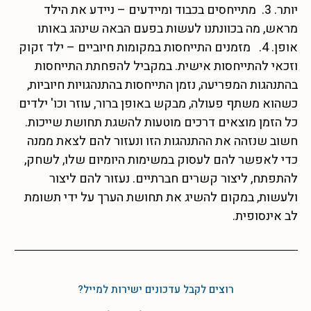
יותר. 3. מתייחסים בכבוד ומיידעים – ניידע את הילד
מראש, מה בכוונתנו לעשות בפעם הבאה שינהג באותו
אופן. 4. מזמנים התייחסות במקומות חיוביים – ילד זקוק
וזכאי להתייחסות אישית. במקביל להפחתת התייחסות
בהתנהגות המפריעה, נזמן התייחסות בהתנהגויות חיוביות,
כשהוא משתף פעולה, מבקש באופן ברור, עוזר וכו' ילדים
כל הזמן מוצאים דרכים מוטעות להשגת תחושת שייכות.
חשוב שנזהה את ההתנהגות הזו ונעזור להם לצאת ממנה
כדי לאפשר להם לעסוק במשימות היומיום שלו, לשחק,
להתפתח, ליצור קשרים חברתיים. נעזור להם ליצור
ולעשות, במקום להשיג את תחושת הערך על ידי תשומת
לב אינסופית.
רוצים לקבל עדכונים ישירות למייל?