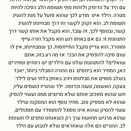
עם היד על הדופק ולזהות מתי תשומת הלב הפכה להיות
מטרה. הילד אינו מודע לכך שהוא פועל על מנת להשיג
תשומת לב. הוא זקוק לקשר וזו דרך מבחינתו להשיג
קשר, ובנוסף לכך, זה עובד, הוא מקבל את אותו קשר דרך
התנהגות זו. גם אם באותו רגע הוא מקבל הורה עייף
ומוטרד, הוא עדיין מקבל התייחסות. כך שמבחינתו, אין לו
שום סיבה להפסיק את הבכי. אז מה רע בזה, אתם
שואלים? להתנהגות שלנו עם הילדים יש רווחים ומחירים.
כאן, המחיר הוא ביחסים. גם ההורה הסבלני ביותר, יאבד
בשלב מסוים את סבלנותו ויגיב באופן בלתי נעים לילד:
צעקה, האשמה, טענה וכדומה. ילד שהוריו כועסים עליו,
חש שהוא מאכזב אותם שלא מרוצים ממנו ועשוי להסיק
שהוא לא מספיק טוב. מחיר נוסף הוא המסקנה שילד
עשוי להסיק שהוא אינו מסוגל להתמודד עם תסכולים,
שהוא מרגיש תחושת ערך רק כשאנחנו נותנים לו תשומת
לב. ההורים הם אלה שאחראים שלא לטבוע עם הילד