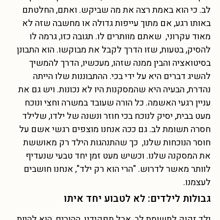
לב. כי הוא באמת רצה את מה שביקש. ואתם, החלטתם
באותו רגע, אם מתוך עייפות גדולה או מחשבה שזה לא
מאוד עקרוני, שאתם מוותרים לו. תגובה כזו, גרמה לו
להסיק, בטעות, שזו הדרך לקבל את מבוקשו. הוא התבונן
בסיטואציה והבין ממנה שזהו, מעכשיו, הדרך להמשיך
להשיג דברים היא על ידי בכי. ההתבוננות שלו הייתה
נהדרת, הבעיה היא שהמסקנות היו לא נכונות. ויש גם את
עניין רגעי האשמה. כל הורה שעובד במשרה וחצי ונוכח
מעט בבית, יסיק לנוכח בכי חוזר ונשנה של ילדו, שלילד
חסרה תשומת לב. גם ככה אנחנו מוצפים רגשי אשם על
חוסר הנוכחות שלנו, כך שהתנהגות הילד רק מאוששת
את המסקנה שלנו. וכשיש מעט זמן יחד טבעי שנעדיף
לוותר מאשר לדרוש. "הרי הוא רק ילד", אנחנו חושבים
לעצמנו.
גבולות לילדים: לא לטבוע יחד איתו
ילד זקוק לתשומת לב, אבל תפקידנו, ההורים, הוא להיות