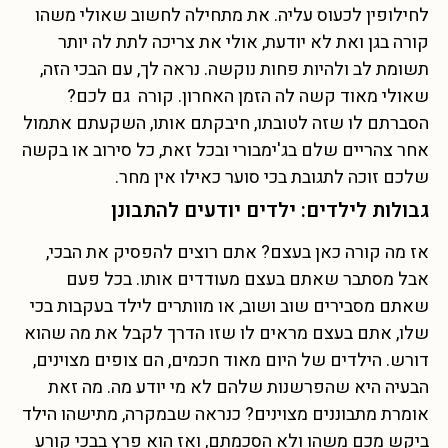
לחילופין לכעוס עליה. את מתחילה לחשוב שאולי משהו
קורה בגן ואת לא יודעת, אולי את צריכה לתת לה יותר
תשומת לב ולהיות פחות נוקשה. נראה לך, עם הבכי הזה,
שאולי מאוד קשה לה הזמן האחרון. קורה גם לכם?
הסברתם לו שזה לטובתו, חיבקתם אותו, השקעתם אתמול
אחר צהריים שלם בג'ימבורי ובכל זאת, כל סירוב או בקשה
שלכם זוכה לתגובת בכי סוער כאילו אין מחר.
גבולות לילדים: ילדים יודעים להתבונן
אז מה קורה כאן בעצם? אתם רוצים להפסיק את הבכי,
אבל מסתבר שאתם בעצם מעודדים אותו. בכל פעם
שאתם מסבירים שוב ושוב, או מוותרים לילד בעקבות בכי
שלו, אתם בעצם מראים לו שזו הדרך לקבל את מה שהוא
דורש. הילדים של היום מאוד חכמים, הם צופים מצוינים,
הבעיה היא שהפרשנות שלהם לא מי יודע מה. מה זאת
אומרת מתבוננים מצוינים? כנראה שבמקרה, מתישהו הילד
ביקש מכם משהו ולא הסכמתם, ואז הוא פרץ בבכי קורע