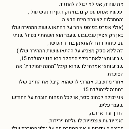
את שהיה, אני לא יכולה להחזיר,
ועכשיו אנחנו עסוקים בחיזוק הגוף והנפש שלו,
והסתגלות לשגרת חיים חדשה.
(אולי אפרט בפוסט אחר על ההתאוששות המהירה שלו.
כאן רק אציין שבשבוע שעבר הוא השתתף בטיול שנתי
עם כיתתו וחזר להתאמן בחדר הכושר,
וזה ללא ספק מצביע על ההתאוששות המהירה שלו.)
שבוע וחצי לאחר גילוי המחלה הוא חגג יומולדת 15,
שבוע וחצי אמרתי לו שהוא קיבל "מתנת יומולדת" את
הסוכרת.
אחרי מחשבה, אמרתי לו שהוא קיבל את החיים שלו
במתנה ליומולדת 15.
אני יכולה לכתוב ספר, או לכל הפחות חוברת על החודש
שעבר עלינו,
הדרך עוד ארוכה,
ואני יודעת שצפויות לו עליות וירידות.
הסיבה העיקרית שאני מספרה פה על גילוי הסוכרת שלו