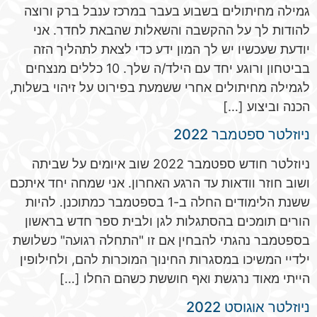
גמילה מחיתולים בשבוע בעבר במרכז ענבל ברק ורוצה
להודות לך על ההקשבה והשאלות שהבאת לחדר. אני
יודעת שעכשיו יש לך המון ידע כדי לצאת לתהליך הזה
בביטחון ורוגע יחד עם הילד/ה שלך. 10 כללים מנצחים
לגמילה מחיתולים אחרי ששמעת בפירוט על זיהוי בשלות,
הכנה וביצוע […]
ניוזלטר ספטמבר 2022
ניוזלטר חודש ספטמבר 2022 שוב איומים על שביתה
ושוב חוזר וודאות עד הרגע האחרון. אני שמחה יחד איתכם
ששנת הלימודים החלה ב-1 בספטמבר כמתוכנן. להיות
הורים תומכים בהסתגלות לגן ולבית ספר חדש בראשון
בספטמבר נהגתי להבחין אם זו "התחלה רגועה" כשלושת
ילדיי המשיכו במסגרות החינוך המוכרות להם, ולחילופין
הייתי מאוד נרגשת ואף חוששת כשהם החלו […]
ניוזלטר אוגוסט 2022