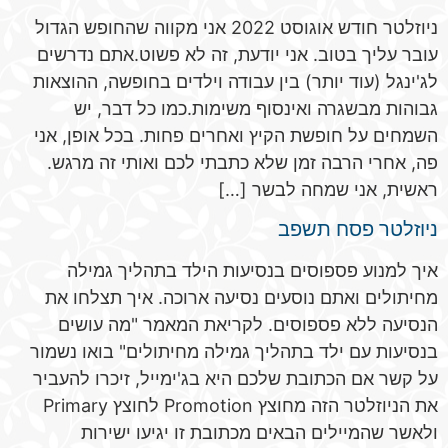
ניוזלטר חודש אוגוסט 2022 אני מקווה שהחופש הגדול
עובר עליך בטוב. אני יודעת, זה לא פשוט.אתם נדרשים
לג'ינגל (עוד יותר) בין עבודה וילדים בחופשה, ההוצאות
גבוהות מבשגרה ואינסוף משימות.כמו כל דבר, יש
השמחים על חופשת הקיץ ואחרים פחות. בכל אופן, אני
פה, אחרי הרבה זמן שלא כתבתי לכם ואותי זה מרגש.
ראשית, אני שמחה לבשר […]
ניוזלטר פסח תשפב
איך למנוע פספוסים בנסיעות הילד בתהליך גמילה
מחיתולים ואתם נוסעים נסיעה ארוכה. איך תצלחו את
הנסיעה ללא פספוסים. לקריאת המאמר "מה עושים
בנסיעות עם ילד בתהליך גמילה מחיתולים" בואו נשמור
על קשר אם הכתובת שלכם היא בג'ימייל, זיכרו להעביר
את הניוזלטר הזה מחוצץ Promotion לחוצץ Primary
ולאשר שהמיילים הבאים מכתובת זו יגיעו ישירות