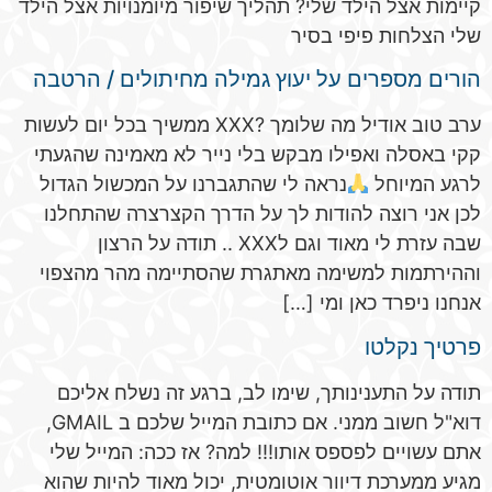
קיימות אצל הילד שלי? תהליך שיפור מיומנויות אצל הילד
שלי הצלחות פיפי בסיר
הורים מספרים על יעוץ גמילה מחיתולים / הרטבה
ערב טוב אודיל מה שלומך ?XXX ממשיך בכל יום לעשות
קקי באסלה ואפילו מבקש בלי נייר לא מאמינה שהגעתי
לרגע המיוחל
נראה לי שהתגברנו על המכשול הגדול
לכן אני רוצה להודות לך על הדרך הקצרצרה שהתחלנו
שבה עזרת לי מאוד וגם לXXX .. תודה על הרצון
וההירתמות למשימה מאתגרת שהסתיימה מהר מהצפוי
אנחנו ניפרד כאן ומי […]
פרטיך נקלטו
תודה על התענינותך, שימו לב, ברגע זה נשלח אליכם
דוא"ל חשוב ממני. אם כתובת המייל שלכם ב GMAIL,
אתם עשויים לפספס אותו!!! למה? אז ככה: המייל שלי
מגיע ממערכת דיוור אוטומטית, יכול מאוד להיות שהוא